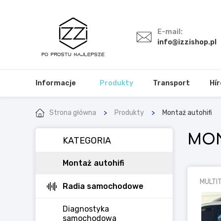
E-mail:
info@izzishop.pl
Informacje
Produkty
Transport
Hír
Strona główna
Produkty
Montaż autohifi
MON
KATEGORIA
Montaż autohifi
MULTI
Radia samochodowe
Diagnostyka
samochodowa