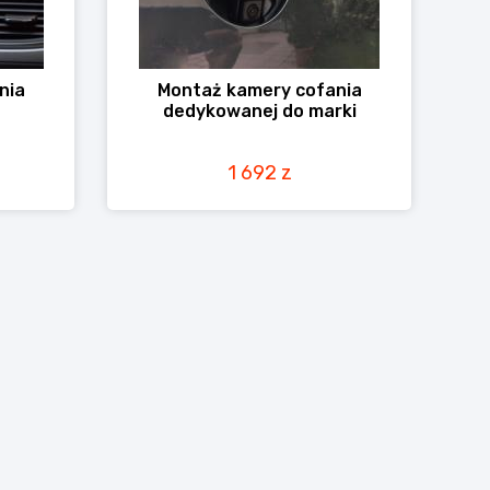
nia
Montaż kamery cofania
dedykowanej do marki
1 692 z