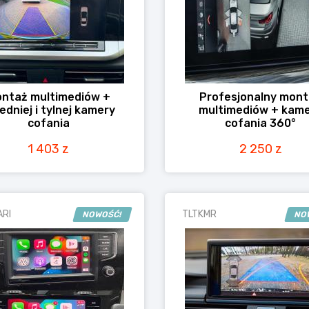
ntaż multimediów +
Profesjonalny mon
edniej i tylnej kamery
multimediów + kam
cofania
cofania 360°
1 403 z
2 250 z
RI
TLTKMR
NOWOŚĆ!
NO