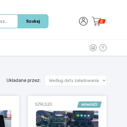
Szukaj
0
Układane przez:
SZRLS2O
NOWOŚĆ!