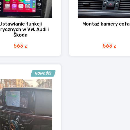
Ustawianie funkcji
Montaż kamery cofa
rycznych w VW, Audi i
Škoda
563 z
563 z
NOWOŚĆ!