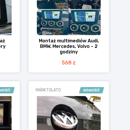
taż
Montaż multimediów Audi,
ery
BMW, Mercedes, Volvo – 2
godziny
568 z
MÁRKTOLATO
WOŚĆ!
NOWOŚĆ!