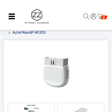
0
Autel MaxiAP AP200
...