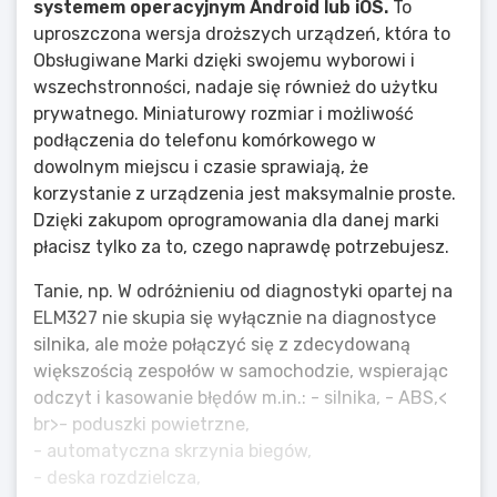
systemem operacyjnym Android lub iOS.
To
uproszczona wersja droższych urządzeń, która to
Obsługiwane Marki dzięki swojemu wyborowi i
wszechstronności, nadaje się również do użytku
prywatnego. Miniaturowy rozmiar i możliwość
podłączenia do telefonu komórkowego w
dowolnym miejscu i czasie sprawiają, że
korzystanie z urządzenia jest maksymalnie proste.
Dzięki zakupom oprogramowania dla danej marki
płacisz tylko za to, czego naprawdę potrzebujesz.
Tanie, np. W odróżnieniu od diagnostyki opartej na
ELM327 nie skupia się wyłącznie na diagnostyce
silnika, ale może połączyć się z zdecydowaną
większością zespołów w samochodzie, wspierając
odczyt i kasowanie błędów m.in.: - silnika, - ABS,<
br>- poduszki powietrzne,
- automatyczna skrzynia biegów,
- deska rozdzielcza,