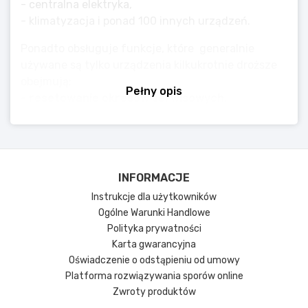
- centralna elektryka,
- klimatyzacja i ponad 100 innych urządzeń.
Ponadto obsługuje funkcje, które generalnie
używane są tylko urządzenia kilkukrotnie droższe
obejmują:
Pełny opis
- resetowanie okresów serwisowych,
- reset TPMS,
- odzyskiwanie i rejestrację akumulatora,
- reset czujnika kąta skrętu kierownicy,
- serwis immobilizera,
INFORMACJE
- serwis DPF,
- elektryka diagnostyka i serwis hamulca
Instrukcje dla użytkowników
postojowego,
Ogólne Warunki Handlowe
Polityka prywatności
- pełna diagnostyka OBD-II, w tym odczyt stanu
Karta gwarancyjna
gotowości,
Oświadczenie o odstąpieniu od umowy
- generowanie raportów diagnostycznych.
< /p >
Platforma rozwiązywania sporów online
Pomoc dotycząca samochodów jest bardzo
Zwroty produktów
obszerna. Istnienie standardu OBD-II nie jest