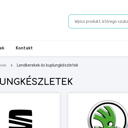
ek
Kontakt
owe
Lendkerekek és kuplungkészletek
LUNGKÉSZLETEK