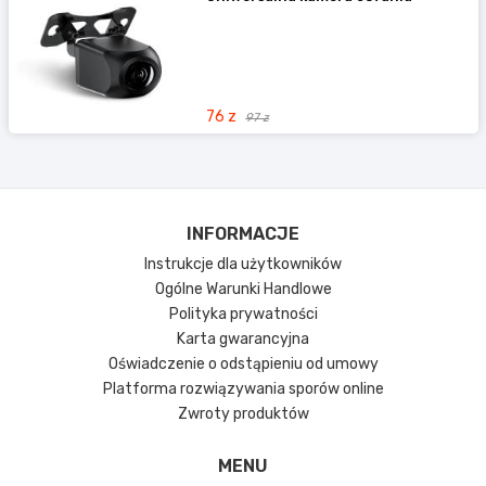
Nawigacja po mapach Androida itp.
● Wyjście sterowania układem
kierowniczym.
● Wyjście kamery cofania
● Bluetooth 5.0
76 z
97 z
● Wbudowany mikrofon
● Mikrofon zewnętrzny-wyjście
● Radio
● Odtwarzacz wideo/filmów
INFORMACJE
● Wi-Fi 6E
Instrukcje dla użytkowników
● Połączenie lustrzane:
Możliwość
Ogólne Warunki Handlowe
sparowania urządzeń takich jak: iPad,
Polityka prywatności
iPhone czy urządzenia z systememAndroid i
Karta gwarancyjna
wyświetlenia ich zawartości na
Oświadczenie o odstąpieniu od umowy
wyświetlaczu samochodowego zestawu
Platforma rozwiązywania sporów online
stereo
Zwroty produktów
● Wejścia:
Wideo, audio, kamera cofania,
mikrofon zewnętrzny, antena radiowa,
MENU
antena GPS, subwoofer