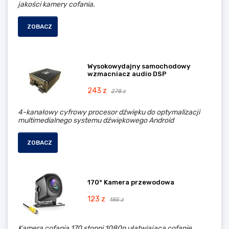
jakości kamery cofania.
ZOBACZ
Wysokowydajny samochodowy
wzmacniacz audio DSP
243 z
278 z
4-kanałowy cyfrowy procesor dźwięku do optymalizacji
multimedialnego systemu dźwiękowego Android
ZOBACZ
170° Kamera przewodowa
123 z
185 z
Kamera cofania 170 stopni 1080p ułatwiająca cofanie