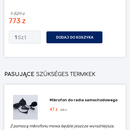
1 329 z
773 z
1
Szt
DODAJ DO KOSZYKA
PASUJĄCE
SZÜKSÉGES TERMKEK
Mikrofon do radia samochodowego
47 z
58 z
Z pomocą mikrofonu mowa będzie jeszcze wyraźniejsza.