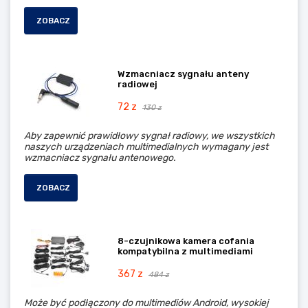
ZOBACZ
Wzmacniacz sygnału anteny
radiowej
72 z
130 z
Aby zapewnić prawidłowy sygnał radiowy, we wszystkich
naszych urządzeniach multimedialnych wymagany jest
wzmacniacz sygnału antenowego.
ZOBACZ
8-czujnikowa kamera cofania
kompatybilna z multimediami
367 z
484 z
Może być podłączony do multimediów Android, wysokiej