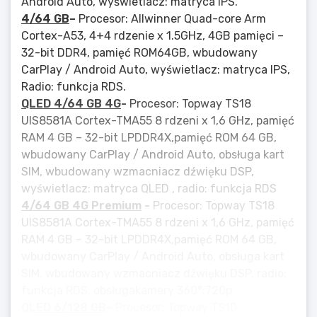
Android Auto, wyświetlacz: matryca IPS.
4/64 GB
–
Procesor: Allwinner Quad-core Arm
Cortex-A53, 4+4 rdzenie x 1.5GHz, 4GB pamięci –
32-bit DDR4, pamięć ROM64GB, wbudowany
CarPlay / Android Auto, wyświetlacz: matryca IPS,
Radio: funkcja RDS.
QLED 4/64 GB 4G
-
Procesor: Topway TS18
UIS8581A Cortex-TMA55 8 rdzeni x 1,6 GHz, pamięć
RAM 4 GB – 32-bit LPDDR4X,pamięć ROM 64 GB,
wbudowany CarPlay / Android Auto, obsługa kart
SIM, wbudowany wzmacniacz dźwięku DSP,
wyświetlacz: matryca QLED , radio: funkcja RDS
4/64 GB 4G Premium
-
Procesor: Topway TS18
UIS8581A Cortex-TMA55 8 rdzeni x 1,6 GHz, pamięć
RAM 4 GB – 32-bit LPDDR4X,pamięć ROM 64 GB,
wbudowany CarPlay / Android Auto, obsługa kart
SIM, wbudowany wzmacniacz dźwięku DSP, radio:
funkcja RDS, obsługakamery 360°:720p
QLED 6/128 GB
–
Procesor: Topway TS10