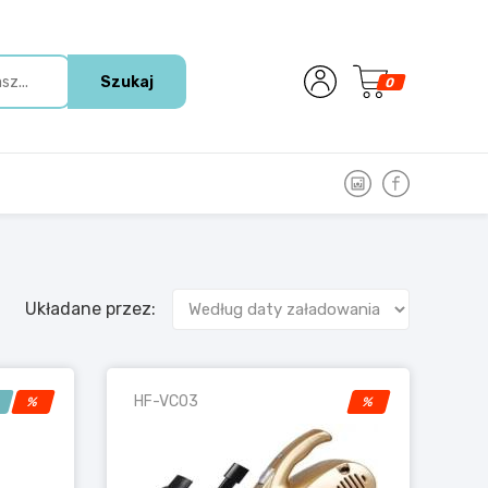
Szukaj
0
Układane przez:
HF-VC03
!
%
%