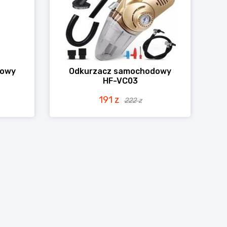
dowy
Odkurzacz samochodowy
HF-VC03
191 z
222 z