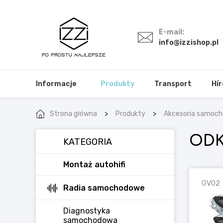
E-mail:
info@izzishop.pl
Informacje
Produkty
Transport
Hír
Strona główna
Produkty
Akcesoria samoc
OD
KATEGORIA
Montaż autohifi
GV02
Radia samochodowe
Diagnostyka
samochodowa