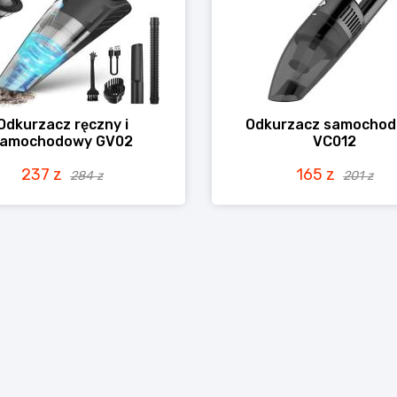
Odkurzacz ręczny i
Odkurzacz samocho
samochodowy GV02
VC012
237 z
165 z
284 z
201 z