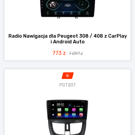
Radio Nawigacja dla Peugeot 308 / 408 z CarPlay
i Android Auto
773 z
1 097 z
%
PGT207