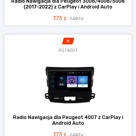
Radio Nawigacja dla Peugeot 3008/4008/5008
(2017-2022) z CarPlay i Android Auto
773 z
1 097 z
%
PGT4007
Radio Nawigacja dla Peugeot 4007 z CarPlay i
Android Auto
773 z
1 097 z