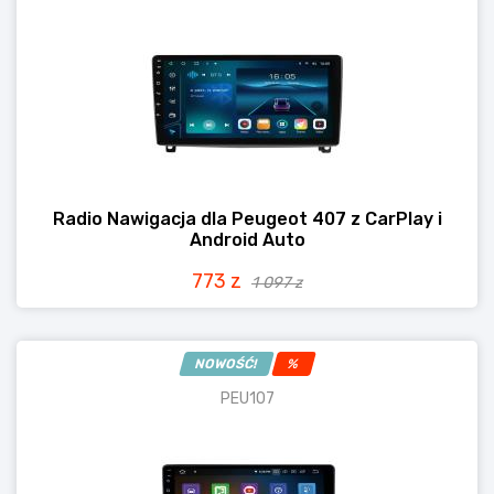
Radio Nawigacja dla Peugeot 407 z CarPlay i
Android Auto
773 z
1 097 z
NOWOŚĆ!
%
PEU107