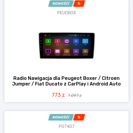
NOWOŚĆ!
%
PEUGBOX
Radio Nawigacja dla Peugeot Boxer / Citroen
Jumper / Fiat Ducato z CarPlay i Android Auto
773 z
1 097 z
NOWOŚĆ!
%
PGT407