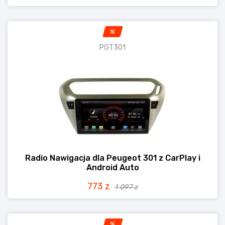
%
PGT301
Radio Nawigacja dla Peugeot 301 z CarPlay i
Android Auto
773 z
1 097 z
%