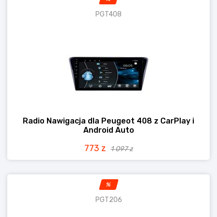
PGT408
Radio Nawigacja dla Peugeot 408 z CarPlay i
Android Auto
773 z
1 097 z
%
PGT206