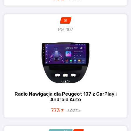
%
PGT107
Radio Nawigacja dla Peugeot 107 z CarPlay i
Android Auto
773 z
1 097 z