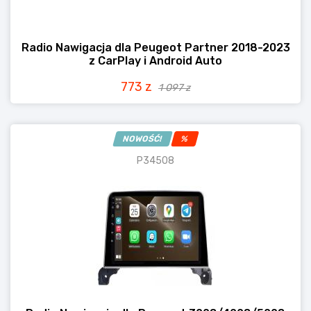
Radio Nawigacja dla Peugeot Partner 2018-2023
z CarPlay i Android Auto
773 z
1 097 z
NOWOŚĆ!
%
P34508