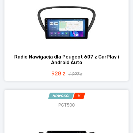
Radio Nawigacja dla Peugeot 607 z CarPlay i
Android Auto
928 z
1 097 z
NOWOŚĆ!
%
PGT508