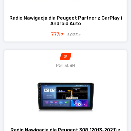
Radio Nawigacja dla Peugeot Partner z CarPlay i
Android Auto
773 z
1 097 z
%
PGT308N
Radio Nawigacja dla Peugeot 308 (2013-2021) z