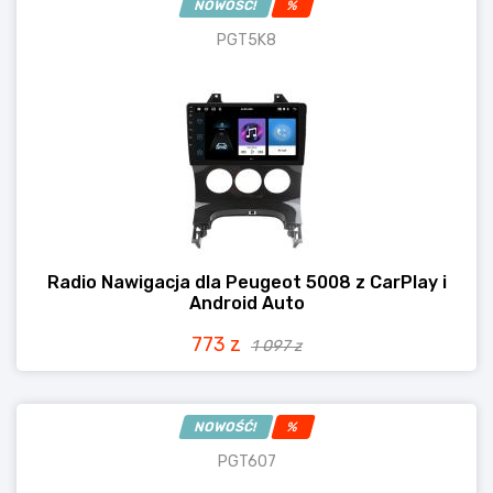
NOWOŚĆ!
%
PGT5K8
Radio Nawigacja dla Peugeot 5008 z CarPlay i
Android Auto
773 z
1 097 z
NOWOŚĆ!
%
PGT607