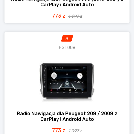
CarPlay i Android Auto
773 z
1 097 z
%
PGT008
Radio Nawigacja dla Peugeot 208 / 2008 z
CarPlay i Android Auto
773 z
1 097 z