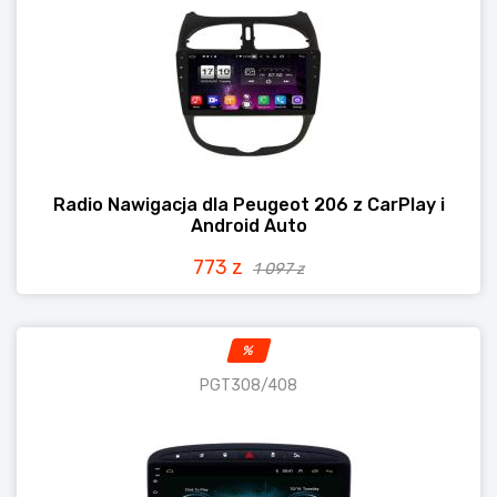
Radio Nawigacja dla Peugeot 206 z CarPlay i
Android Auto
773 z
1 097 z
%
PGT308/408