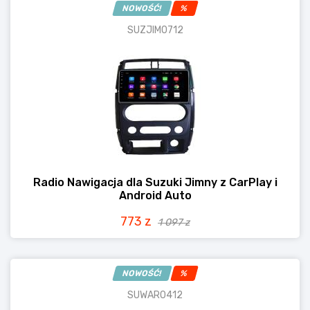
NOWOŚĆ!
%
SUZJIM0712
Radio Nawigacja dla Suzuki Jimny z CarPlay i
Android Auto
773 z
1 097 z
NOWOŚĆ!
%
SUWAR0412