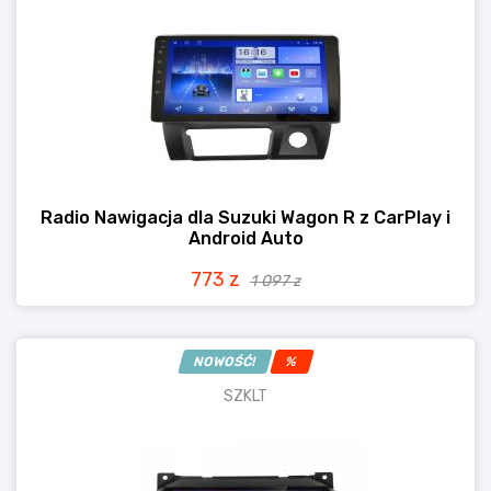
Radio Nawigacja dla Suzuki Wagon R z CarPlay i
Android Auto
773 z
1 097 z
NOWOŚĆ!
%
SZKLT