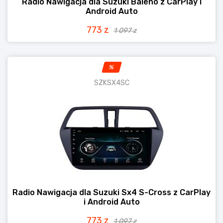
Radio Nawigacja dla Suzuki Baleno z CarPlay i
Android Auto
773 z
1 097 z
%
SZKSX4SC
Radio Nawigacja dla Suzuki Sx4 S-Cross z CarPlay
i Android Auto
773 z
1 097 z