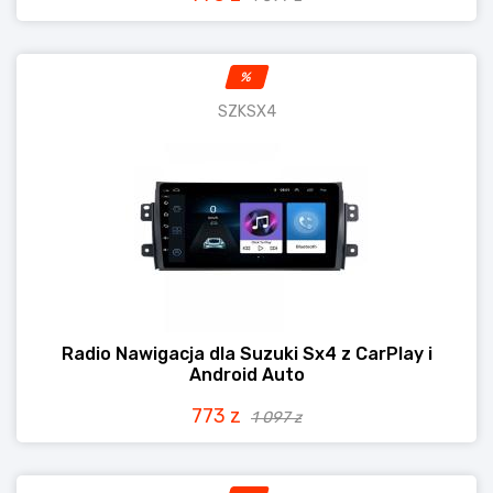
%
SZKSX4
Radio Nawigacja dla Suzuki Sx4 z CarPlay i
Android Auto
773 z
1 097 z