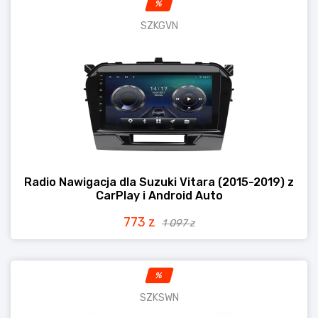
%
SZKGVN
Radio Nawigacja dla Suzuki Vitara (2015-2019) z
CarPlay i Android Auto
773 z
1 097 z
%
SZKSWN