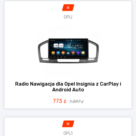
%
OPLI
Radio Nawigacja dla Opel Insignia z CarPlay i
Android Auto
773 z
1 097 z
%
OPL1