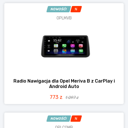
NOWOŚĆ!
%
OPLMVB
Radio Nawigacja dla Opel Meriva B z CarPlay i
Android Auto
773 z
1 097 z
NOWOŚĆ!
%
OPLCOMB