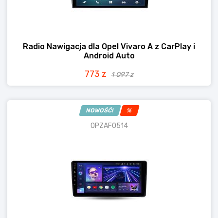
Radio Nawigacja dla Opel Vivaro A z CarPlay i
Android Auto
773 z
1 097 z
NOWOŚĆ!
%
OPZAF0514