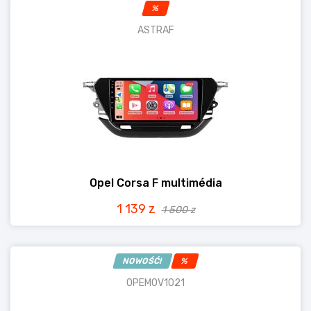
%
ASTRAF
Opel Corsa F multimédia
1 139 z
1 500 z
NOWOŚĆ!
%
OPEMOV1021