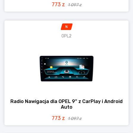
773 z
1 097 z
%
OPL2
Radio Nawigacja dla OPEL 9" z CarPlay i Android
Auto
773 z
1 097 z