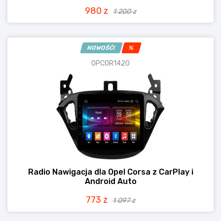
980 z
1 200 z
NOWOŚĆ!
%
OPCOR1420
Radio Nawigacja dla Opel Corsa z CarPlay i
Android Auto
773 z
1 097 z