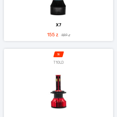
X7
155 z
189 z
%
T10LD