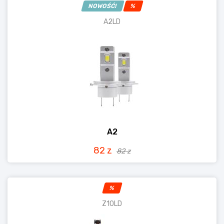
NOWOŚĆ!
%
A2LD
A2
82 z
82 z
%
Z10LD