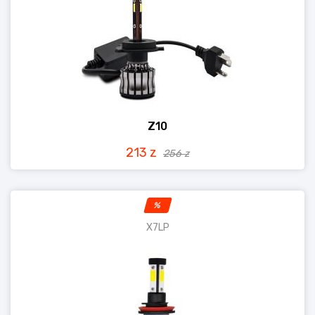
Z10
213 z
256 z
%
X7LP