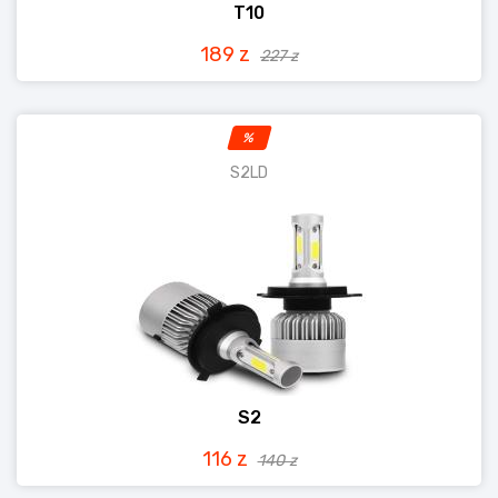
T10
189 z
227 z
%
S2LD
S2
116 z
140 z