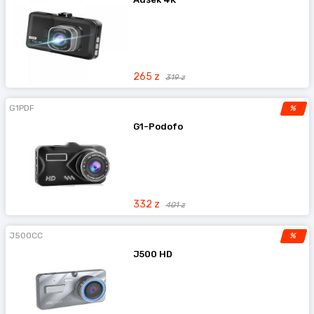
przypadkach ilustracją poglądową.
265 z
319 z
G1PDF
%
G1-Podofo
332 z
401 z
J500CC
%
J500 HD