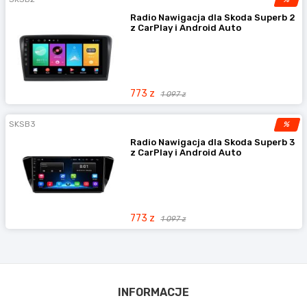
Radio Nawigacja dla Skoda Superb 2
z CarPlay i Android Auto
773 z
1 097 z
SKSB3
%
Radio Nawigacja dla Skoda Superb 3
z CarPlay i Android Auto
773 z
1 097 z
INFORMACJE