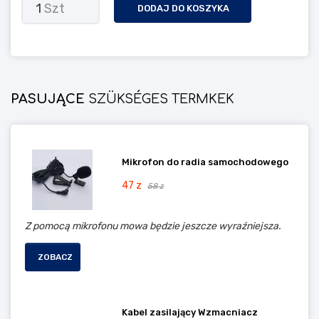
1
Szt
DODAJ DO KOSZYKA
PASUJĄCE
SZÜKSÉGES TERMKEK
Mikrofon do radia samochodowego
47 z
58 z
Z pomocą mikrofonu mowa będzie jeszcze wyraźniejsza.
ZOBACZ
Kabel zasilający Wzmacniacz