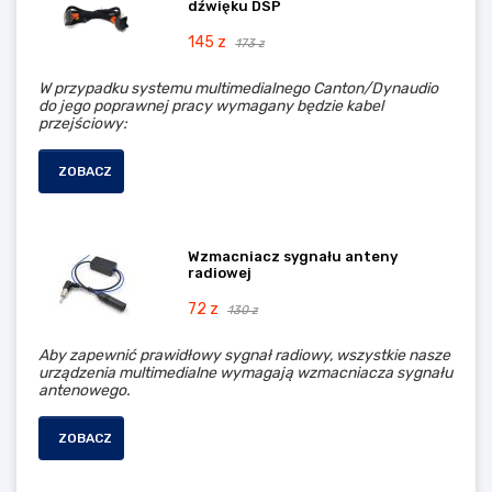
dźwięku DSP
145 z
173 z
W przypadku systemu multimedialnego Canton/Dynaudio
do jego poprawnej pracy wymagany będzie kabel
przejściowy:
ZOBACZ
Wzmacniacz sygnału anteny
radiowej
72 z
130 z
Aby zapewnić prawidłowy sygnał radiowy, wszystkie nasze
urządzenia multimedialne wymagają wzmacniacza sygnału
antenowego.
ZOBACZ