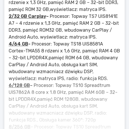
rdzenie x 1,3 GHz, pamięć RAM 2 GB – 32-bit DDR3,
pamięć ROM 32 GB,wyświetlacz: matryca IPS.
2/32 GB Carplay
–
Procesor: Topway TS7 UIS8141E
A7 – 4 rdzenie x 1,3 GHz, pamięć RAM 2 GB – 32-bit
DDR3, pamięć ROM32 GB, wbudowany CarPlay /
Android Auto, wyświetlacz: matryca IPS.
4/64 GB
-
Procesor: Topway TS18 UIS8581A
Cortex-TMA55 8 rdzeni x 1,6 GHz, pamięć RAM 4 GB
– 32-bit LPDDR4X,pamięć ROM 64 GB, wbudowany
CarPlay / Android Auto, obsługa kart SIM,
wbudowany wzmacniacz dźwięku DSP,
wyświetlacz: matryca IPS, radio: funkcja RDS.
6/128 GB
–
Procesor: Topway TS10 Spreadtrum
UIS7862A 8 core x 1.8 GHz, pamięć RAM 6GB – 32-
bit LPDDR4X,pamięć ROM 128GB, wbudowany
CarPlay / Android Auto, obsługa kart SIM,
wbudowany wzmacniacz dźwięku DSP, radio:
funkcja RDS., Obsługa kamer 360°: 720p
8/256 GB
– Procesor: Topway TS10 Spreadtrum