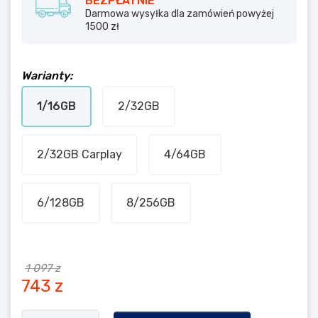
BEZPŁATNIE
Darmowa wysyłka dla zamówień powyżej
1500 zł
Warianty:
1/16GB
2/32GB
2/32GB Carplay
4/64GB
6/128GB
8/256GB
1 097 z
743 z