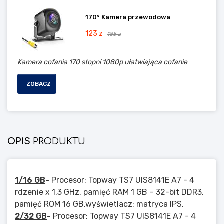
170° Kamera przewodowa
123 z
185 z
Kamera cofania 170 stopni 1080p ułatwiająca cofanie
ZOBACZ
OPIS
PRODUKTU
1/16 GB
-
Procesor: Topway TS7 UIS8141E A7 - 4
rdzenie x 1,3 GHz, pamięć RAM 1 GB – 32-bit DDR3,
pamięć ROM 16 GB,wyświetlacz: matryca IPS.
2/32 GB
-
Procesor: Topway TS7 UIS8141E A7 - 4