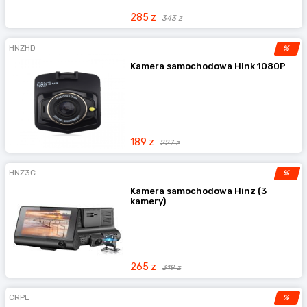
285 z
343 z
HNZHD
%
Kamera samochodowa Hink 1080P
189 z
227 z
HNZ3C
%
Kamera samochodowa Hinz (3
kamery)
265 z
319 z
CRPL
%