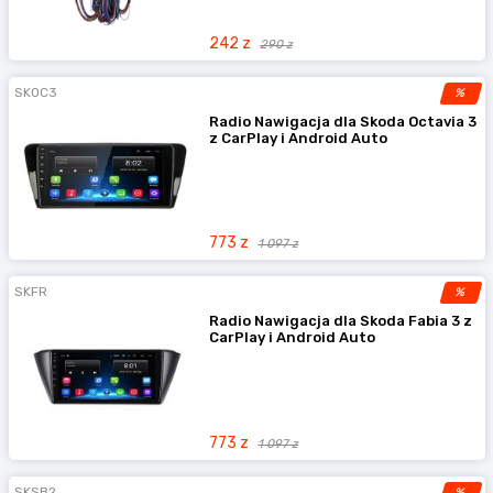
242 z
290 z
SKOC3
%
Radio Nawigacja dla Skoda Octavia 3
z CarPlay i Android Auto
773 z
1 097 z
SKFR
%
Radio Nawigacja dla Skoda Fabia 3 z
CarPlay i Android Auto
773 z
1 097 z
SKSB2
%