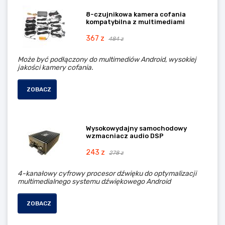
8-czujnikowa kamera cofania
kompatybilna z multimediami
367 z
484 z
Może być podłączony do multimediów Android, wysokiej
jakości kamery cofania.
ZOBACZ
Wysokowydajny samochodowy
wzmacniacz audio DSP
243 z
278 z
4-kanałowy cyfrowy procesor dźwięku do optymalizacji
multimedialnego systemu dźwiękowego Android
ZOBACZ