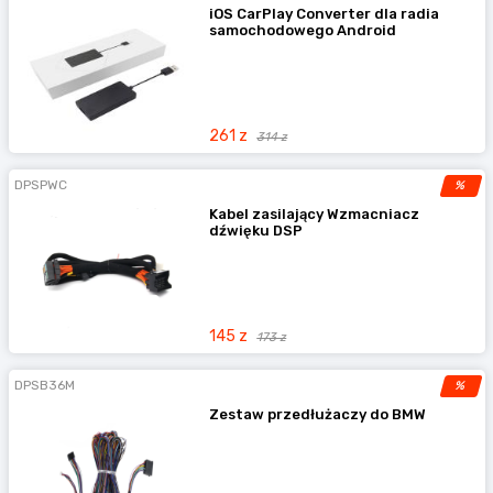
iOS CarPlay Converter dla radia
samochodowego Android
261 z
314 z
DPSPWC
%
Kabel zasilający Wzmacniacz
dźwięku DSP
145 z
173 z
DPSB36M
%
Zestaw przedłużaczy do BMW