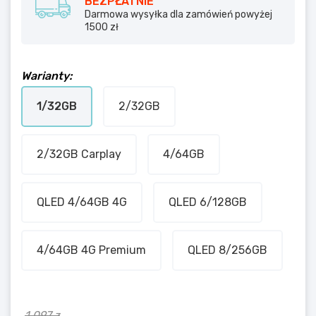
BEZPŁATNIE
Darmowa wysyłka dla zamówień powyżej
1500 zł
Warianty:
1/32GB
2/32GB
2/32GB Carplay
4/64GB
QLED 4/64GB 4G
QLED 6/128GB
4/64GB 4G Premium
QLED 8/256GB
1 097 z