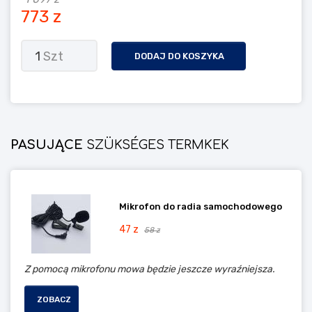
773 z
1
Szt
DODAJ DO KOSZYKA
PASUJĄCE
SZÜKSÉGES TERMKEK
Mikrofon do radia samochodowego
47 z
58 z
Z pomocą mikrofonu mowa będzie jeszcze wyraźniejsza.
ZOBACZ