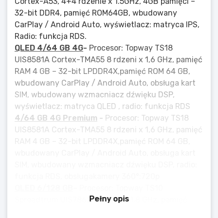
Cortex-A53, 4+4 rdzenie x 1.5GHz, 4GB pamięci –
32-bit DDR4, pamięć ROM64GB, wbudowany
CarPlay / Android Auto, wyświetlacz: matryca IPS,
Radio: funkcja RDS.
QLED 4/64 GB 4G
-
Procesor: Topway TS18
UIS8581A Cortex-TMA55 8 rdzeni x 1,6 GHz, pamięć
RAM 4 GB – 32-bit LPDDR4X,pamięć ROM 64 GB,
wbudowany CarPlay / Android Auto, obsługa kart
SIM, wbudowany wzmacniacz dźwięku DSP,
wyświetlacz: matryca QLED , radio: funkcja RDS
4/64 GB 4G Premium
-
Procesor: Topway TS18
UIS8581A Cortex-TMA55 8 rdzeni x 1,6 GHz, pamięć
RAM 4 GB – 32-bit LPDDR4X,pamięć ROM 64 GB,
wbudowany CarPlay / Android Auto, obsługa kart
SIM, wbudowany wzmacniacz dźwięku DSP, radio:
funkcja RDS, obsługakamery 360°:720p
QLED 6/128 GB
–
Procesor: Topway TS10
Pełny opis
Spreadtrum UIS7862A 8 core x 1.8 GHz, pamięć
RAM 6GB – 32-bit LPDDR4X,pamięć ROM 128GB,