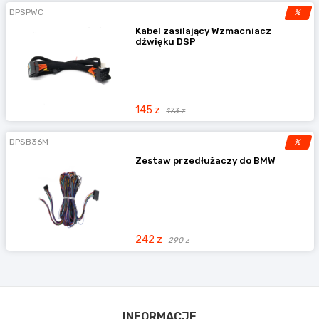
DPSPWC
%
Kabel zasilający Wzmacniacz
dźwięku DSP
145 z
173 z
DPSB36M
%
Zestaw przedłużaczy do BMW
242 z
290 z
INFORMACJE