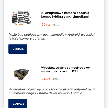
8-czujnikowa kamera cofania
kompatybilna z multimediami
367 z
484 z
Może być podłączony do multimediów Android, wysokiej
jakości kamery cofania.
ZOBACZ
Wysokowydajny samochodowy
wzmacniacz audio DSP
243 z
278 z
4-kanałowy cyfrowy procesor dźwięku do optymalizacji
multimedialnego systemu dźwiękowego Android
ZOBACZ