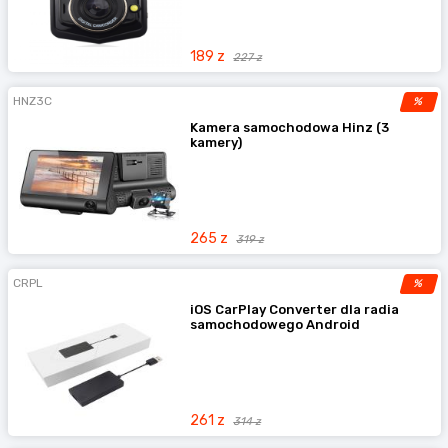
189 z
227 z
HNZ3C
%
Kamera samochodowa Hinz (3
kamery)
265 z
319 z
CRPL
%
iOS CarPlay Converter dla radia
samochodowego Android
261 z
314 z