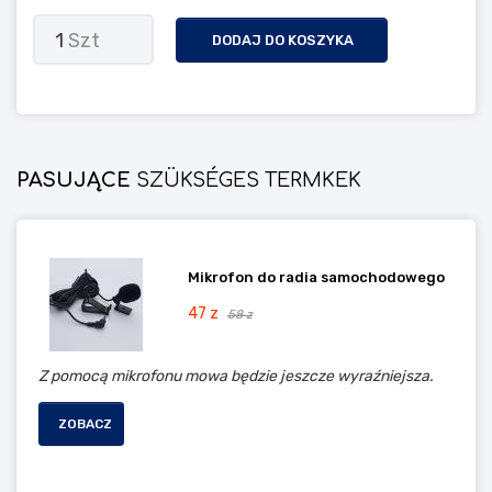
1
Szt
DODAJ DO KOSZYKA
PASUJĄCE
SZÜKSÉGES TERMKEK
Mikrofon do radia samochodowego
47 z
58 z
Z pomocą mikrofonu mowa będzie jeszcze wyraźniejsza.
ZOBACZ