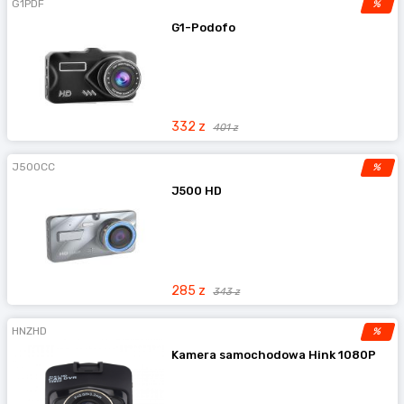
G1PDF
%
Gmail, Viber itp.
G1-Podofo
Sklep Google Play
Cena obejmuje:
Specyficzna dla marki jednostka
główna o fabrycznym wyglądzie, zestaw
przewodów zasilającychprzeznaczony do
332 z
401 z
samochodów, kabel 2xUSB, kabel RCA, kabel
kamery cofania, antena GPS.
J500CC
%
J500 HD
*Zawarte tutaj informacje są danymi dostarczonymi
przez producentów, które mogą zostać zmienione
przez producentów wdowolnym momencie bez
wcześniejszego powiadomienia. Prosimy o
zapoznanie się ze specyfikacją producenta przed
285 z
343 z
złożeniemzamówienia, ponieważ nie możemy wziąć
odpowiedzialności za zmiany lub odchylenia
HNZHD
%
dokonane po sporządzeniu niniejszejspecyfikacji!
Kamera samochodowa Hink 1080P
Obraz pokazany powyżej jest w niektórych
przypadkach ilustracją poglądową.